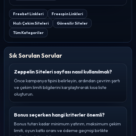
Freebet Linkleri
Freespin Linkleri
Hızlı Çekim Siteleri
Güvenilir Siteler
Tüm Kategoriler
Sık Sorulan Sorular
Zeppelin Siteleri sayfası nasıl kullanılmalı?
Önce kampanya tipini belirleyin, ardından çevrim şartı
ve çekim limiti bilgilerini karşılaştırarak kısa liste
oluşturun.
Bonus seçerken hangi kriterler önemli?
Bonus tutarı kadar minimum yatırım, maksimum çekim
limiti, oyun katkı oranı ve ödeme geçmişi birlikte