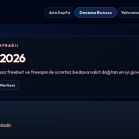
Ana Sayfa
Deneme Bonusu
Yatırıms
AYNAĞI)
 2026
 freebet ve freespin ile ücretsiz bedava nakit dağıtan en iyi güvenil
 Merkezi
ıdadır.