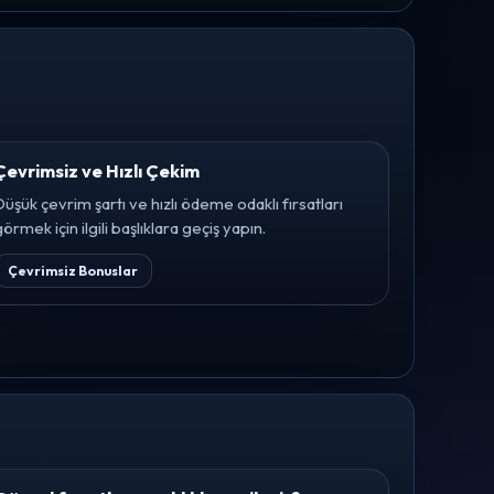
Çevrimsiz ve Hızlı Çekim
üşük çevrim şartı ve hızlı ödeme odaklı fırsatları
örmek için ilgili başlıklara geçiş yapın.
Çevrimsiz Bonuslar