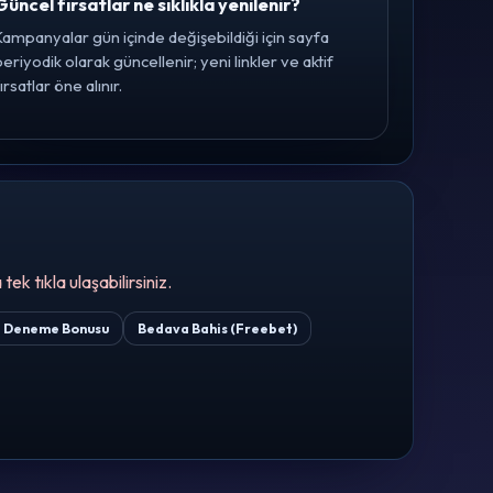
Güncel fırsatlar ne sıklıkla yenilenir?
Kampanyalar gün içinde değişebildiği için sayfa
eriyodik olarak güncellenir; yeni linkler ve aktif
ırsatlar öne alınır.
k tıkla ulaşabilirsiniz.
t Deneme Bonusu
Bedava Bahis (Freebet)