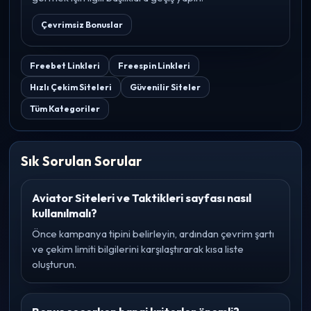
Çevrimsiz Bonuslar
Freebet Linkleri
Freespin Linkleri
Hızlı Çekim Siteleri
Güvenilir Siteler
Tüm Kategoriler
Sık Sorulan Sorular
Aviator Siteleri ve Taktikleri sayfası nasıl
kullanılmalı?
Önce kampanya tipini belirleyin, ardından çevrim şartı
ve çekim limiti bilgilerini karşılaştırarak kısa liste
oluşturun.