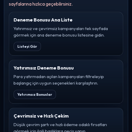
sayfalarına hızlıca geçebilirsiniz.
Deneme Bonusu Ana Liste
Yatırımsız ve çevrimsiz kampanyaları tek sayfada
görmek için ana deneme bonusu listesine gidin.
Listeyi Gör
Yatırımsız Deneme Bonusu
Para yatırmadan açılan kampanyaları filtreleyip
başlangıç için uygun seçenekleri karşılaştırın.
Yatırımsız Bonuslar
Çevrimsiz ve Hızlı Çekim
Düşük çevrim şartı ve hızlı ödeme odaklı fırsatları
görmek için ilgili başlıklara geçiş yapın.