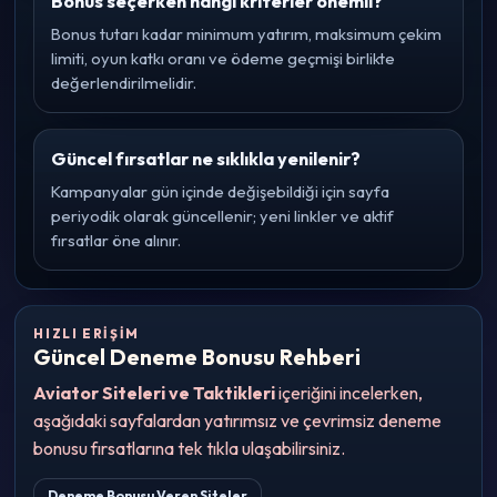
Bonus seçerken hangi kriterler önemli?
Bonus tutarı kadar minimum yatırım, maksimum çekim
limiti, oyun katkı oranı ve ödeme geçmişi birlikte
değerlendirilmelidir.
Güncel fırsatlar ne sıklıkla yenilenir?
Kampanyalar gün içinde değişebildiği için sayfa
periyodik olarak güncellenir; yeni linkler ve aktif
fırsatlar öne alınır.
HIZLI ERIŞIM
Güncel Deneme Bonusu Rehberi
Aviator Siteleri ve Taktikleri
içeriğini incelerken,
aşağıdaki sayfalardan yatırımsız ve çevrimsiz deneme
bonusu fırsatlarına tek tıkla ulaşabilirsiniz.
Deneme Bonusu Veren Siteler