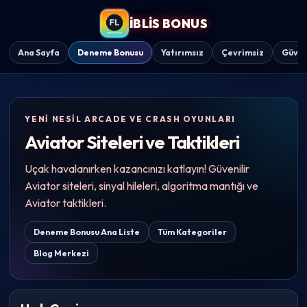
İBLİS BONUS
Ana Sayfa
Deneme Bonusu
Yatırımsız
Çevrimsiz
Güven
YENİ NESİL ARCADE VE CRASH OYUNLARI
Aviator Siteleri ve Taktikleri
Uçak havalanırken kazancınızı katlayın! Güvenilir
Aviator siteleri, sinyal hileleri, algoritma mantığı ve
Aviator taktikleri.
Deneme Bonusu Ana Liste
Tüm Kategoriler
Blog Merkezi