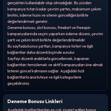
gerçekten kullanılabilir olup olmadığıdır. Bu yüzden
kampanya tutarı kadar çevrim şartını, maksimum çekim
limitini, ödeme hızını ve sitenin güncelliğini birlikte
değerlendirmek gerekir.
Deneme bonusu, slot bonusu, freebet ve freespin
kampanyalarında seçim yaparken ödeme düzeni, çevrim
şartı ve çekim limiti birlikte değerlendirilmelidir.
Bu sayfada bonus şartları, kampanya türleri ve ilgili
bağlantılar daha düzenli biçimde sunulur.
Sayfayı düzenli aralıklarla güncellemek, kapanan
bağlantıları temizlemek ve aktif kampanyaları öne almak
listenin güncel kalmasını sağlar. Aşağıdaki hızlı
bağlantılarla ana listeye ve ilgili kategorilere
geçebilirsiniz.
Deneme Bonusu Linkleri
Aşağıdaki bağlantılardan en çok ziyaret edilen bonus