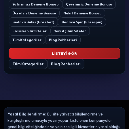
Yatırımsız Deneme Bonusu
Çevrimsiz Deneme Bonusu
Ücretsiz Deneme Bonusu
Nakit Deneme Bonusu
Bedava Bahis (Freebet)
Bedava Spin (Freespin)
En Güvenilir Siteler
Yeni Açılan Siteler
Tüm Kategoriler
Blog Rehberleri
LISTEYI GÖR
Tüm Kategoriler
Blog Rehberleri
Yasal Bilgilendirme:
Bu site yalnızca bilgilendirme ve
karşılaştırma amacıyla yayın yapar. Listelenen kampanyalar
genel bilgi niteliğindedir ve yalnızca ilgili hizmetlerin yasal olduğu