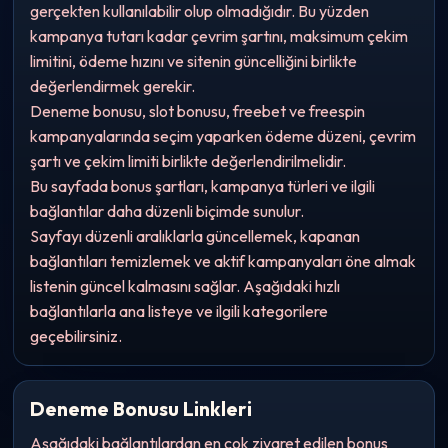
gerçekten kullanılabilir olup olmadığıdır. Bu yüzden
kampanya tutarı kadar çevrim şartını, maksimum çekim
limitini, ödeme hızını ve sitenin güncelliğini birlikte
değerlendirmek gerekir.
Deneme bonusu, slot bonusu, freebet ve freespin
kampanyalarında seçim yaparken ödeme düzeni, çevrim
şartı ve çekim limiti birlikte değerlendirilmelidir.
Bu sayfada bonus şartları, kampanya türleri ve ilgili
bağlantılar daha düzenli biçimde sunulur.
Sayfayı düzenli aralıklarla güncellemek, kapanan
bağlantıları temizlemek ve aktif kampanyaları öne almak
listenin güncel kalmasını sağlar. Aşağıdaki hızlı
bağlantılarla ana listeye ve ilgili kategorilere
geçebilirsiniz.
Deneme Bonusu Linkleri
Aşağıdaki bağlantılardan en çok ziyaret edilen bonus