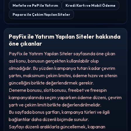
Mefete ve PeP ile Yatırım
Kredi Kartı ve Mobil Ödeme
Papara ile Çekim Yapılan Siteler
PayFix ile Yatırım Yapılan Siteler hakkında
öne çıkanlar
PayFix ile Yatırım Yapılan Siteler sayfasında öne çıkan
asıl konu, bonusun gerçekten kullanılabilir olup
olmadığıdır. Bu yüzden kampanya tutarı kadar çevrim
şartını, maksimum çekim limitini, ödeme hızını ve sitenin
güncelliğini birlikte değerlendirmek gerekir.
Deneme bonusu, slot bonusu, freebet ve freespin
kampanyalarında seçim yaparken ödeme düzeni, çevrim
şartı ve çekim limiti birlikte değerlendirilmelidir.
Bu sayfada bonus şartları, kampanya türleri ve ilgili
bağlantılar daha düzenli biçimde sunulur.
Sayfayı düzenli aralıklarla güncellemek, kapanan