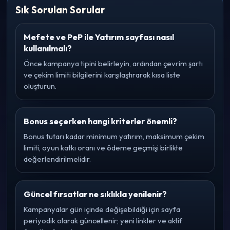
Sık Sorulan Sorular
Mefete ve PeP ile Yatırım sayfası nasıl
kullanılmalı?
Önce kampanya tipini belirleyin, ardından çevrim şartı
ve çekim limiti bilgilerini karşılaştırarak kısa liste
oluşturun.
Bonus seçerken hangi kriterler önemli?
Bonus tutarı kadar minimum yatırım, maksimum çekim
limiti, oyun katkı oranı ve ödeme geçmişi birlikte
değerlendirilmelidir.
Güncel fırsatlar ne sıklıkla yenilenir?
Kampanyalar gün içinde değişebildiği için sayfa
periyodik olarak güncellenir; yeni linkler ve aktif