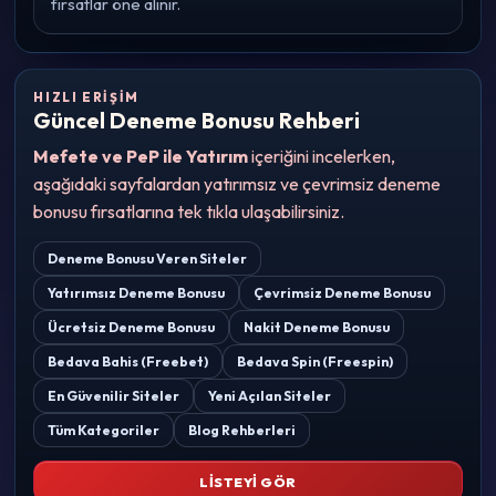
fırsatlar öne alınır.
HIZLI ERIŞIM
Güncel Deneme Bonusu Rehberi
Mefete ve PeP ile Yatırım
içeriğini incelerken,
aşağıdaki sayfalardan yatırımsız ve çevrimsiz deneme
bonusu fırsatlarına tek tıkla ulaşabilirsiniz.
Deneme Bonusu Veren Siteler
Yatırımsız Deneme Bonusu
Çevrimsiz Deneme Bonusu
Ücretsiz Deneme Bonusu
Nakit Deneme Bonusu
Bedava Bahis (Freebet)
Bedava Spin (Freespin)
En Güvenilir Siteler
Yeni Açılan Siteler
Tüm Kategoriler
Blog Rehberleri
LISTEYI GÖR