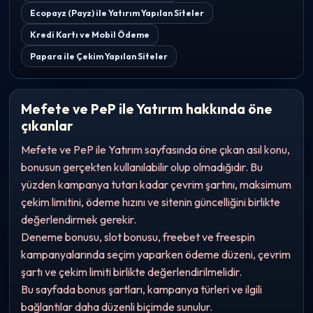
Ecopayz (Payz) ile Yatırım Yapılan Siteler
Kredi Kartı ve Mobil Ödeme
Papara ile Çekim Yapılan Siteler
Mefete ve PeP ile Yatırım hakkında öne
çıkanlar
Mefete ve PeP ile Yatırım sayfasında öne çıkan asıl konu,
bonusun gerçekten kullanılabilir olup olmadığıdır. Bu
yüzden kampanya tutarı kadar çevrim şartını, maksimum
çekim limitini, ödeme hızını ve sitenin güncelliğini birlikte
değerlendirmek gerekir.
Deneme bonusu, slot bonusu, freebet ve freespin
kampanyalarında seçim yaparken ödeme düzeni, çevrim
şartı ve çekim limiti birlikte değerlendirilmelidir.
Bu sayfada bonus şartları, kampanya türleri ve ilgili
bağlantılar daha düzenli biçimde sunulur.