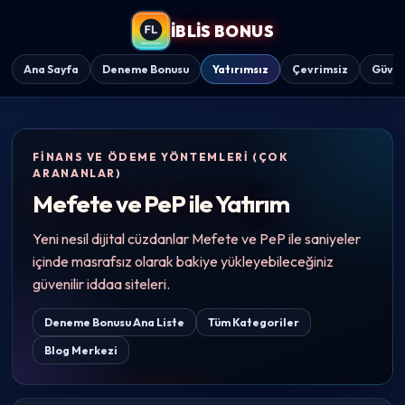
İBLİS BONUS
Ana Sayfa
Deneme Bonusu
Yatırımsız
Çevrimsiz
Güven
FİNANS VE ÖDEME YÖNTEMLERİ (ÇOK
ARANANLAR)
Mefete ve PeP ile Yatırım
Yeni nesil dijital cüzdanlar Mefete ve PeP ile saniyeler
içinde masrafsız olarak bakiye yükleyebileceğiniz
güvenilir iddaa siteleri.
Deneme Bonusu Ana Liste
Tüm Kategoriler
Blog Merkezi