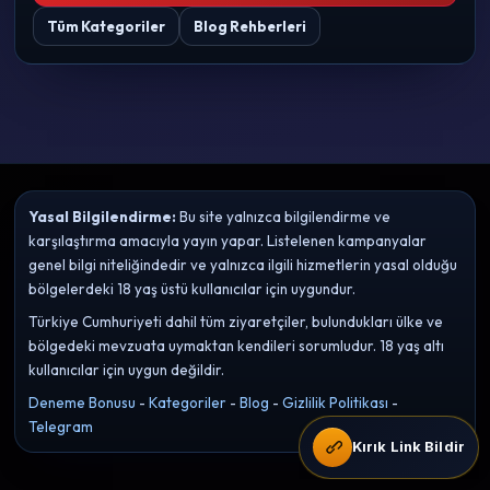
Tüm Kategoriler
Blog Rehberleri
Yasal Bilgilendirme:
Bu site yalnızca bilgilendirme ve
karşılaştırma amacıyla yayın yapar. Listelenen kampanyalar
genel bilgi niteliğindedir ve yalnızca ilgili hizmetlerin yasal olduğu
bölgelerdeki 18 yaş üstü kullanıcılar için uygundur.
Türkiye Cumhuriyeti dahil tüm ziyaretçiler, bulundukları ülke ve
bölgedeki mevzuata uymaktan kendileri sorumludur. 18 yaş altı
kullanıcılar için uygun değildir.
Deneme Bonusu
-
Kategoriler
-
Blog
-
Gizlilik Politikası
-
Telegram
Kırık Link Bildir