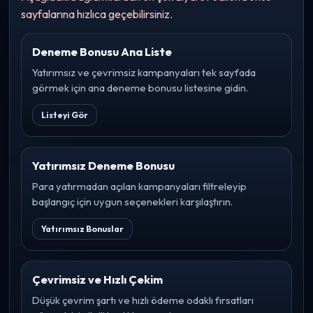
sayfalarına hızlıca geçebilirsiniz.
Deneme Bonusu Ana Liste
Yatırımsız ve çevrimsiz kampanyaları tek sayfada
görmek için ana deneme bonusu listesine gidin.
Listeyi Gör
Yatırımsız Deneme Bonusu
Para yatırmadan açılan kampanyaları filtreleyip
başlangıç için uygun seçenekleri karşılaştırın.
Yatırımsız Bonuslar
Çevrimsiz ve Hızlı Çekim
Düşük çevrim şartı ve hızlı ödeme odaklı fırsatları