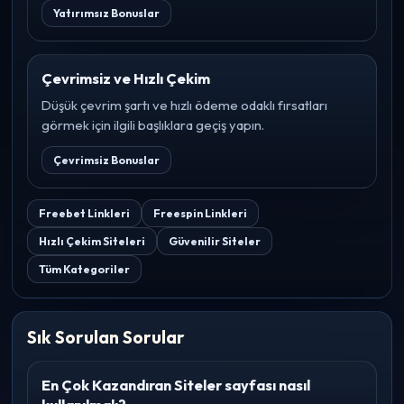
Yatırımsız Bonuslar
Çevrimsiz ve Hızlı Çekim
Düşük çevrim şartı ve hızlı ödeme odaklı fırsatları
görmek için ilgili başlıklara geçiş yapın.
Çevrimsiz Bonuslar
Freebet Linkleri
Freespin Linkleri
Hızlı Çekim Siteleri
Güvenilir Siteler
Tüm Kategoriler
Sık Sorulan Sorular
En Çok Kazandıran Siteler sayfası nasıl