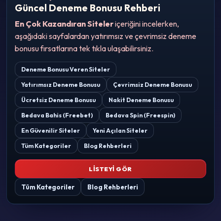
Güncel Deneme Bonusu Rehberi
En Çok Kazandıran Siteler
içeriğini incelerken,
aşağıdaki sayfalardan yatırımsız ve çevrimsiz deneme
bonusu fırsatlarına tek tıkla ulaşabilirsiniz.
Deneme Bonusu Veren Siteler
Yatırımsız Deneme Bonusu
Çevrimsiz Deneme Bonusu
Ücretsiz Deneme Bonusu
Nakit Deneme Bonusu
Bedava Bahis (Freebet)
Bedava Spin (Freespin)
En Güvenilir Siteler
Yeni Açılan Siteler
Tüm Kategoriler
Blog Rehberleri
LISTEYI GÖR
Tüm Kategoriler
Blog Rehberleri