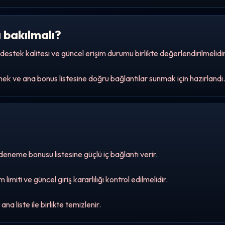
 bakılmalı?
ı destek kalitesi ve güncel erişim durumu birlikte değerlendirilmelidi
lemek ve ana bonus listesine doğru bağlantılar sunmak için hazırlandı.
 deneme bonusu listesine güçlü iç bağlantı verir.
iti ve güncel giriş kararlılığı kontrol edilmelidir.
a liste ile birlikte temizlenir.