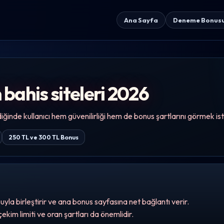
Ana Sayfa
Deneme Bonus
ahis siteleri 2026
diğinde kullanıcı hem güvenilirliği hem de bonus şartlarını görmek is
250 TL ve 300 TL Bonus
yla birleştirir ve ana bonus sayfasına net bağlantı verir.
im limiti ve oran şartları da önemlidir.