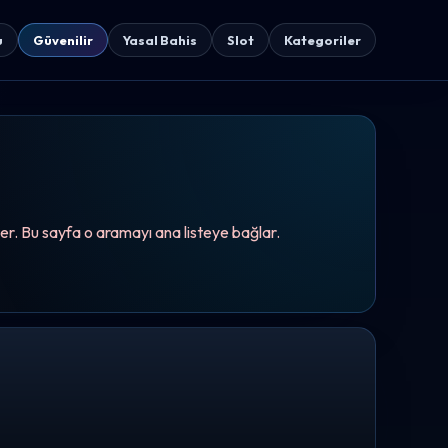
u
Güvenilir
Yasal Bahis
Slot
Kategoriler
ter. Bu sayfa o aramayı ana listeye bağlar.