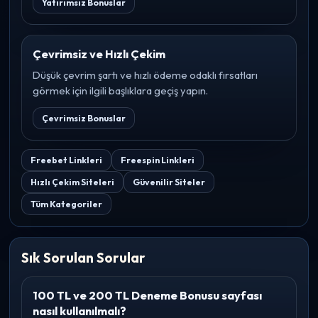
Yatırımsız Bonuslar
Çevrimsiz ve Hızlı Çekim
Düşük çevrim şartı ve hızlı ödeme odaklı fırsatları
görmek için ilgili başlıklara geçiş yapın.
Çevrimsiz Bonuslar
Freebet Linkleri
Freespin Linkleri
Hızlı Çekim Siteleri
Güvenilir Siteler
Tüm Kategoriler
Sık Sorulan Sorular
100 TL ve 200 TL Deneme Bonusu sayfası
nasıl kullanılmalı?