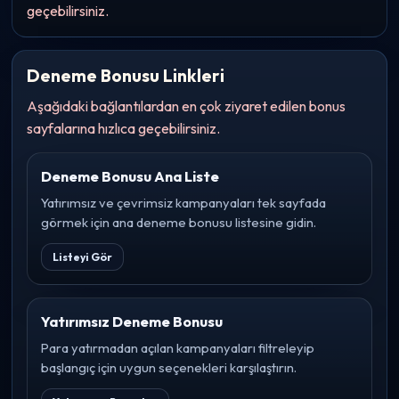
geçebilirsiniz.
Deneme Bonusu Linkleri
Aşağıdaki bağlantılardan en çok ziyaret edilen bonus
sayfalarına hızlıca geçebilirsiniz.
Deneme Bonusu Ana Liste
Yatırımsız ve çevrimsiz kampanyaları tek sayfada
görmek için ana deneme bonusu listesine gidin.
Listeyi Gör
Yatırımsız Deneme Bonusu
Para yatırmadan açılan kampanyaları filtreleyip
başlangıç için uygun seçenekleri karşılaştırın.