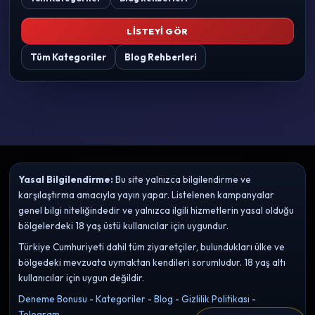
LISTEYI GÖR
Tüm Kategoriler
Blog Rehberleri
Yasal Bilgilendirme:
Bu site yalnızca bilgilendirme ve
karşılaştırma amacıyla yayın yapar. Listelenen kampanyalar
genel bilgi niteliğindedir ve yalnızca ilgili hizmetlerin yasal olduğu
bölgelerdeki 18 yaş üstü kullanıcılar için uygundur.
Türkiye Cumhuriyeti dahil tüm ziyaretçiler, bulundukları ülke ve
bölgedeki mevzuata uymaktan kendileri sorumludur. 18 yaş altı
kullanıcılar için uygun değildir.
Deneme Bonusu
-
Kategoriler
-
Blog
-
Gizlilik Politikası
-
Telegram