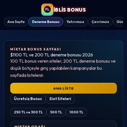
İBLİS BONUS
Ana Sayfa
Deneme Bonusu
Yatırımsız
Çevrimsiz
Güven
MIKTAR BONUS SAYFASI
$1100 TL ve 200 TL deneme bonusu 2026
100 TL bonus veren siteler, 200 TL deneme bonusu ve
düşük bütçeyle giriş yapılabilen kampanyalar bu
sayfada listelenir.
ANA LISTE
Ücretsiz Bonus
Slot Siteleri
250 TL ve 300 TL
500 TL
1000 TL
MIKTAR ODAĞI