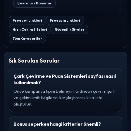
Çevrimsiz Bonuslar
Freebet Linkleri
Freespin Linkleri
Hızlı Çekim Siteleri
Güvenilir Siteler
Tüm Kategoriler
Sık Sorulan Sorular
Çark Çevirme ve Puan Sistemleri sayfası nasıl
kullanılmalı?
Önce kampanya tipini belirleyin, ardından çevrim şartı
ve çekim limiti bilgilerini karşılaştırarak kısa liste
oluşturun.
Bonus seçerken hangi kriterler önemli?