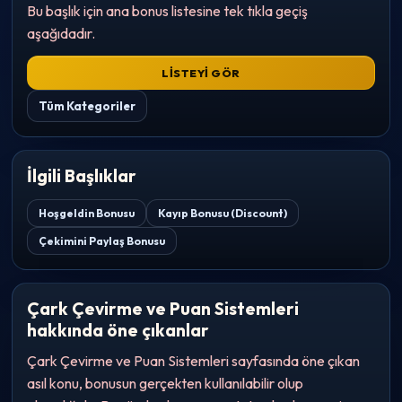
Bu başlık için ana bonus listesine tek tıkla geçiş
aşağıdadır.
LISTEYI GÖR
Tüm Kategoriler
İlgili Başlıklar
Hoşgeldin Bonusu
Kayıp Bonusu (Discount)
Çekimini Paylaş Bonusu
Çark Çevirme ve Puan Sistemleri
hakkında öne çıkanlar
Çark Çevirme ve Puan Sistemleri sayfasında öne çıkan
asıl konu, bonusun gerçekten kullanılabilir olup