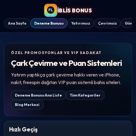
İBLİS BONUS
Ana Sayfa
Deneme Bonusu
Yatırımsız
Çevrimsiz
Güven
ÖZEL PROMOSYONLAR VE VIP SADAKAT
Çark Çevirme ve Puan Sistemleri
Yatırım yaptıkça çark çevirme hakkı veren ve iPhone,
nakit, freespin dağıtan VIP puan sistemli bahis siteleri.
Deneme Bonusu Ana Liste
Tüm Kategoriler
Blog Merkezi
Hızlı Geçiş