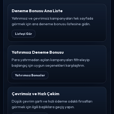
Deneme Bonusu Ana Liste
Yatırımsız ve çevrimsiz kampanyaları tek sayfada
görmek için ana deneme bonusu listesine gidin.
Listeyi Gör
Yatırımsız Deneme Bonusu
Para yatırmadan açılan kampanyaları filtreleyip
başlangıç için uygun seçenekleri karşılaştırın.
Yatırımsız Bonuslar
Çevrimsiz ve Hızlı Çekim
Düşük çevrim şartı ve hızlı ödeme odaklı fırsatları
görmek için ilgili başlıklara geçiş yapın.