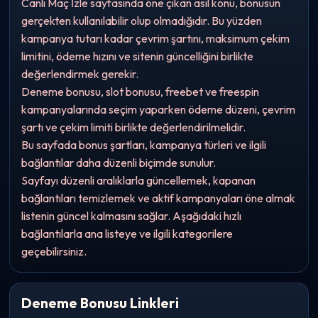
Canlı Maç İzle sayfasında öne çıkan asıl konu, bonusun
gerçekten kullanılabilir olup olmadığıdır. Bu yüzden
kampanya tutarı kadar çevrim şartını, maksimum çekim
limitini, ödeme hızını ve sitenin güncelliğini birlikte
değerlendirmek gerekir.
Deneme bonusu, slot bonusu, freebet ve freespin
kampanyalarında seçim yaparken ödeme düzeni, çevrim
şartı ve çekim limiti birlikte değerlendirilmelidir.
Bu sayfada bonus şartları, kampanya türleri ve ilgili
bağlantılar daha düzenli biçimde sunulur.
Sayfayı düzenli aralıklarla güncellemek, kapanan
bağlantıları temizlemek ve aktif kampanyaları öne almak
listenin güncel kalmasını sağlar. Aşağıdaki hızlı
bağlantılarla ana listeye ve ilgili kategorilere
geçebilirsiniz.
Deneme Bonusu Linkleri