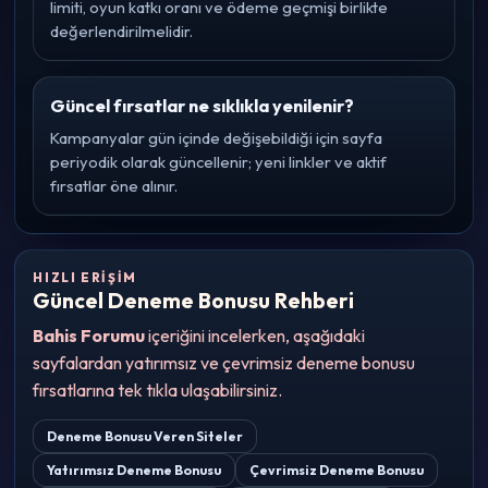
limiti, oyun katkı oranı ve ödeme geçmişi birlikte
değerlendirilmelidir.
Güncel fırsatlar ne sıklıkla yenilenir?
Kampanyalar gün içinde değişebildiği için sayfa
periyodik olarak güncellenir; yeni linkler ve aktif
fırsatlar öne alınır.
HIZLI ERIŞIM
Güncel Deneme Bonusu Rehberi
Bahis Forumu
içeriğini incelerken, aşağıdaki
sayfalardan yatırımsız ve çevrimsiz deneme bonusu
fırsatlarına tek tıkla ulaşabilirsiniz.
Deneme Bonusu Veren Siteler
Yatırımsız Deneme Bonusu
Çevrimsiz Deneme Bonusu