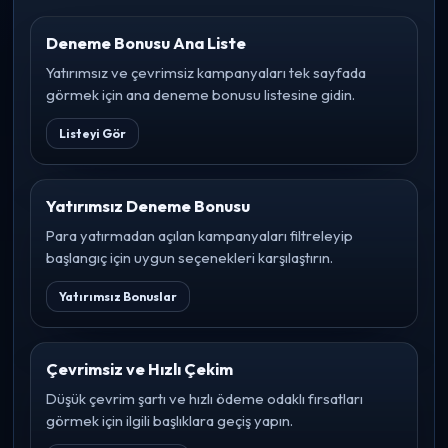
Deneme Bonusu Ana Liste
Yatırımsız ve çevrimsiz kampanyaları tek sayfada
görmek için ana deneme bonusu listesine gidin.
Listeyi Gör
Yatırımsız Deneme Bonusu
Para yatırmadan açılan kampanyaları filtreleyip
başlangıç için uygun seçenekleri karşılaştırın.
Yatırımsız Bonuslar
Çevrimsiz ve Hızlı Çekim
Düşük çevrim şartı ve hızlı ödeme odaklı fırsatları
görmek için ilgili başlıklara geçiş yapın.