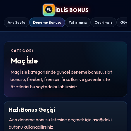
İBLİS BONUS
Ana Sayfa
Deneme Bonusu
Yatırımsız
Çevrimsiz
Güven
KATEGORI
Maç İzle
Maç İzle kategorisinde güncel deneme bonusu, slot
bonusu, freebet, freespin fırsatları ve güvenilir site
özetlerini bu sayfada bulabilirsiniz.
Hızlı Bonus Geçişi
Ana deneme bonusu listesine geçmek için aşağıdaki
butonu kullanabilirsiniz.