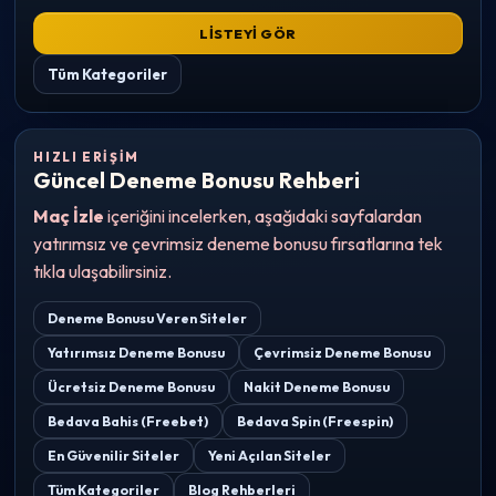
LISTEYI GÖR
Tüm Kategoriler
HIZLI ERIŞIM
Güncel Deneme Bonusu Rehberi
Maç İzle
içeriğini incelerken, aşağıdaki sayfalardan
yatırımsız ve çevrimsiz deneme bonusu fırsatlarına tek
tıkla ulaşabilirsiniz.
Deneme Bonusu Veren Siteler
Yatırımsız Deneme Bonusu
Çevrimsiz Deneme Bonusu
Ücretsiz Deneme Bonusu
Nakit Deneme Bonusu
Bedava Bahis (Freebet)
Bedava Spin (Freespin)
En Güvenilir Siteler
Yeni Açılan Siteler
Tüm Kategoriler
Blog Rehberleri