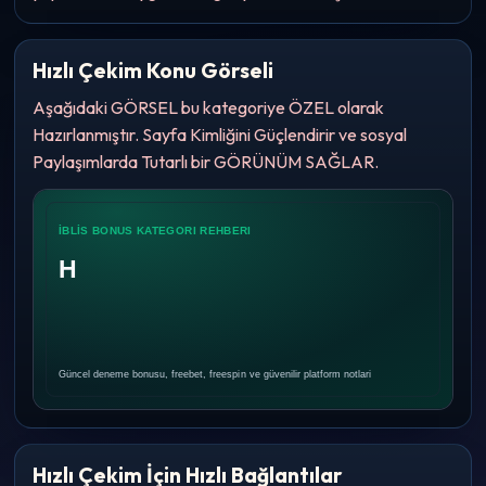
Hızlı Çekim Konu Görseli
Aşağıdaki GÖRSEL bu kategoriye ÖZEL olarak
Hazırlanmıştır. Sayfa Kimliğini Güçlendirir ve sosyal
Paylaşımlarda Tutarlı bir GÖRÜNÜM SAĞLAR.
Hızlı Çekim İçin Hızlı Bağlantılar