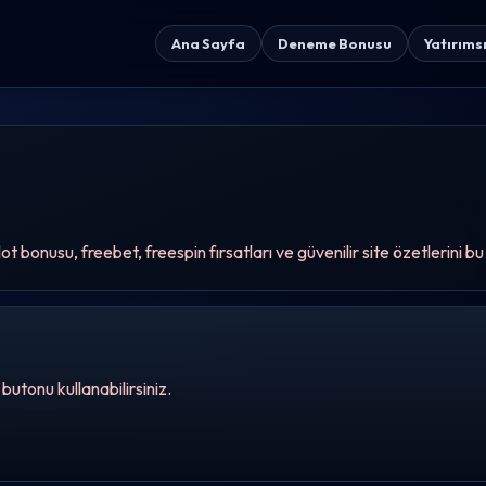
Ana Sayfa
Deneme Bonusu
Yatırıms
bonusu, freebet, freespin fırsatları ve güvenilir site özetlerini bu 
utonu kullanabilirsiniz.